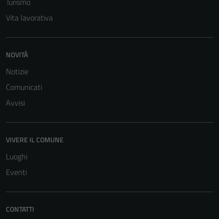
Turismo
Vita lavorativa
NOVITÀ
Notizie
Comunicati
Tecnici
Avvisi
Questi cookie
sono necessari
per il
VIVERE IL COMUNE
funzionamento
Luoghi
del sito e non
possono
Eventi
essere
disabilitati.
Questi cookie
CONTATTI
non raccolgono