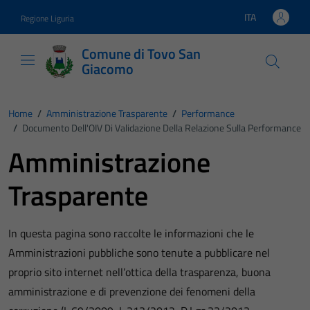
Vai ai contenuti
Vai al footer
ITA
Regione Liguria
Lingua attiva:
Comune di Tovo San
Giacomo
Home
/
Amministrazione Trasparente
/
Performance
/
Documento Dell'OIV Di Validazione Della Relazione Sulla Performance
Amministrazione
Trasparente
In questa pagina sono raccolte le informazioni che le
Amministrazioni pubbliche sono tenute a pubblicare nel
proprio sito internet nell’ottica della trasparenza, buona
amministrazione e di prevenzione dei fenomeni della