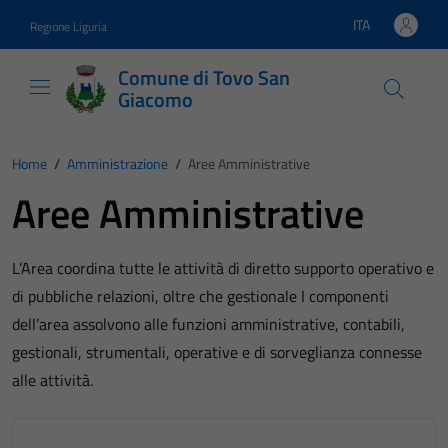
Vai ai contenuti
Vai al footer
ITA
Regione Liguria
Lingua attiva:
Comune di Tovo San
Giacomo
Home
/
Amministrazione
/
Aree Amministrative
Aree Amministrative
L’Area coordina tutte le attività di diretto supporto operativo e
di pubbliche relazioni, oltre che gestionale I componenti
dell’area assolvono alle funzioni amministrative, contabili,
gestionali, strumentali, operative e di sorveglianza connesse
alle attività.