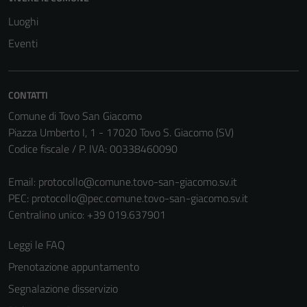
Luoghi
Eventi
CONTATTI
Comune di Tovo San Giacomo
Piazza Umberto I, 1 - 17020 Tovo S. Giacomo (SV)
Codice fiscale / P. IVA: 00338460090
Email:
protocollo@comune.tovo-san-giacomo.sv.it
Tecnici
PEC:
protocollo@pec.comune.tovo-san-giacomo.sv.it
Questi cookie
Centralino unico: +39 019.637901
sono necessari
Leggi le FAQ
per il
funzionamento
Prenotazione appuntamento
del sito e non
Segnalazione disservizio
possono