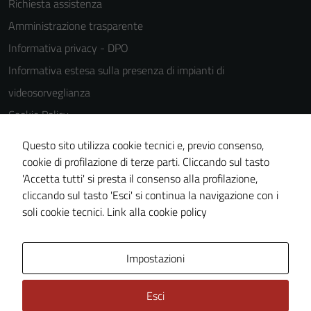
Richiesta assistenza
essere
disabilitati.
Amministrazione trasparente
Questi cookie
Informativa privacy - DPO
non raccolgono
Informativa estesa sulla presenza di impianti di
informazioni
personali.
videosorveglianza
Cookie Policy
Note legali
Questo sito utilizza cookie tecnici e, previo consenso,
Dichiarazione di accessibilità
cookie di profilazione di terze parti. Cliccando sul tasto
'Accetta tutti' si presta il consenso alla profilazione,
Piano di miglioramento del sito
cliccando sul tasto 'Esci' si continua la navigazione con i
Statistiche sito web
soli cookie tecnici.
Link alla cookie policy
Area Privata
Impostazioni
Esci