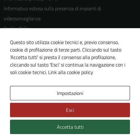
Informativa estesa sulla presenza di impianti di
videosorveglianza
Cookie Policy
Note legali
Questo sito utilizza cookie tecnici e, previo consenso,
Dichiarazione di accessibilità
cookie di profilazione di terze parti. Cliccando sul tasto
'Accetta tutti' si presta il consenso alla profilazione,
Piano di miglioramento del sito
cliccando sul tasto 'Esci' si continua la navigazione con i
Statistiche sito web
soli cookie tecnici.
Link alla cookie policy
Area Privata
Impostazioni
Esci
Accetta tutti
Credits: ©
Technical Design s.r.l.