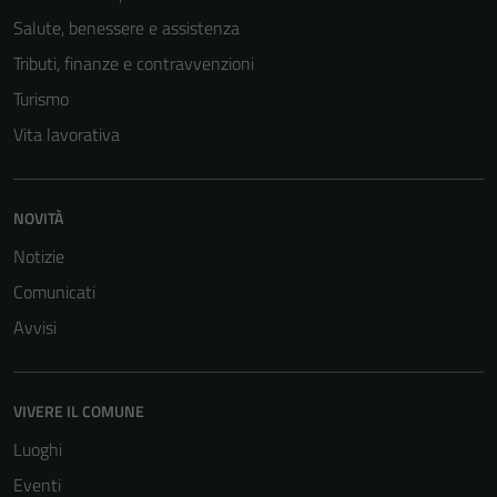
Tecnici
Salute, benessere e assistenza
Questi cookie
Tributi, finanze e contravvenzioni
sono necessari
Turismo
per il
Vita lavorativa
funzionamento
del sito e non
possono
essere
NOVITÀ
disabilitati.
Notizie
Questi cookie
Comunicati
non raccolgono
informazioni
Avvisi
personali.
VIVERE IL COMUNE
Luoghi
Eventi