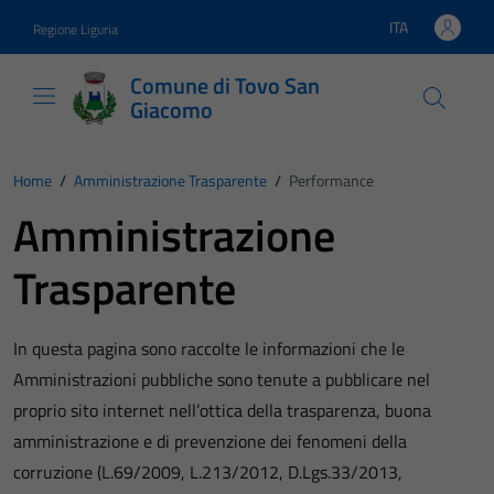
Vai ai contenuti
Vai al footer
ITA
Regione Liguria
Lingua attiva:
Comune di Tovo San
Giacomo
Home
/
Amministrazione Trasparente
/
Performance
Amministrazione
Trasparente
In questa pagina sono raccolte le informazioni che le
Amministrazioni pubbliche sono tenute a pubblicare nel
proprio sito internet nell’ottica della trasparenza, buona
amministrazione e di prevenzione dei fenomeni della
corruzione (L.69/2009, L.213/2012, D.Lgs.33/2013,