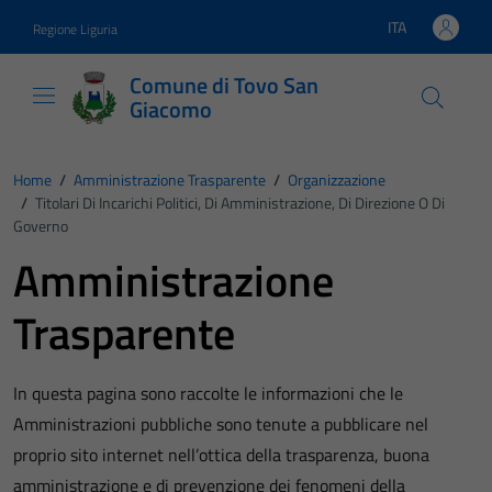
Vai ai contenuti
Vai al footer
ITA
Regione Liguria
Lingua attiva:
Comune di Tovo San
Giacomo
Home
/
Amministrazione Trasparente
/
Organizzazione
/
Titolari Di Incarichi Politici, Di Amministrazione, Di Direzione O Di
Governo
Amministrazione
Trasparente
In questa pagina sono raccolte le informazioni che le
Amministrazioni pubbliche sono tenute a pubblicare nel
proprio sito internet nell’ottica della trasparenza, buona
amministrazione e di prevenzione dei fenomeni della