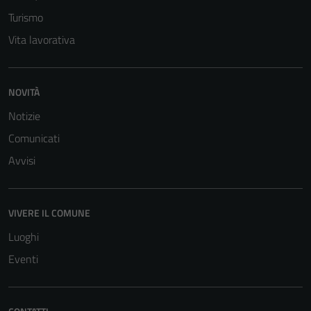
Turismo
Vita lavorativa
NOVITÀ
Notizie
Comunicati
Tecnici
Avvisi
Questi cookie
sono necessari
per il
VIVERE IL COMUNE
funzionamento
del sito e non
Luoghi
possono
Eventi
essere
disabilitati.
Questi cookie