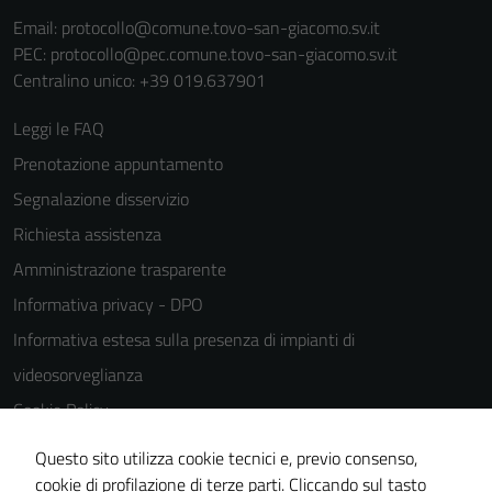
personali.
Email:
protocollo@comune.tovo-san-giacomo.sv.it
PEC:
protocollo@pec.comune.tovo-san-giacomo.sv.it
Centralino unico: +39 019.637901
Leggi le FAQ
Prenotazione appuntamento
Segnalazione disservizio
Richiesta assistenza
Amministrazione trasparente
Informativa privacy - DPO
Informativa estesa sulla presenza di impianti di
videosorveglianza
Cookie Policy
Note legali
Questo sito utilizza cookie tecnici e, previo consenso,
Dichiarazione di accessibilità
cookie di profilazione di terze parti. Cliccando sul tasto