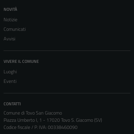
NOVITÀ
Notizie
Comunicati
Avvisi
Tecnici
Questi cookie
VIVERE IL COMUNE
sono necessari
per il
Luoghi
funzionamento
Eventi
del sito e non
possono
essere
CONTATTI
disabilitati.
Comune di Tovo San Giacomo
Questi cookie
Piazza Umberto I, 1 - 17020 Tovo S. Giacomo (SV)
non raccolgono
Codice fiscale / P. IVA: 00338460090
informazioni