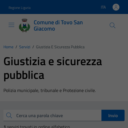
Vai ai contenuti
Vai al footer
ITA
Regione Liguria
Lingua attiva:
Comune di Tovo San
Giacomo
Home
/
Servizi
/
Giustizia E Sicurezza Pubblica
Giustizia e sicurezza
pubblica
Polizia municipale, tribunale e Protezione civile.
Esplora tutti i servizi
Cerca una parola chiave
Invio
1
servizi trovati in ordine alfabetico