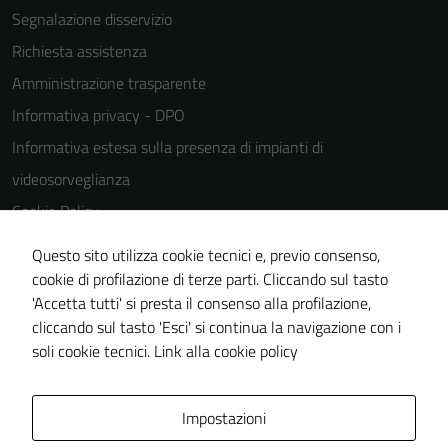
Segnalazione disservizio
Richiesta assistenza
Amministrazione trasparente
Tecnici
Questi cookie
Informativa privacy - DPO
sono necessari
Informativa estesa sulla presenza di impianti di
per il
videosorveglianza
funzionamento
del sito e non
Cookie Policy
possono
Note legali
essere
Questo sito utilizza cookie tecnici e, previo consenso,
Dichiarazione di accessibilità
disabilitati.
cookie di profilazione di terze parti. Cliccando sul tasto
Questi cookie
'Accetta tutti' si presta il consenso alla profilazione,
Piano di miglioramento del sito
non raccolgono
cliccando sul tasto 'Esci' si continua la navigazione con i
Statistiche sito web
informazioni
soli cookie tecnici.
Link alla cookie policy
personali.
Area Privata
Impostazioni