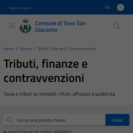
Vai ai contenuti
Vai al footer
ITA
Regione Liguria
Lingua attiva:
Comune di Tovo San
Giacomo
Home
/
Servizi
/
Tributi, Finanze E Contravvenzioni
Tributi, finanze e
contravvenzioni
Tasse e tributi su immobili, rifiuti, affissioni e pubblicità
Esplora tutti i servizi
Cerca una parola chiave
Invio
4
servizi trovati in ordine alfabetico