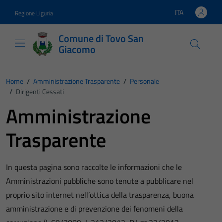
Vai ai contenuti
Vai al footer
ITA
Regione Liguria
Lingua attiva:
Comune di Tovo San
Giacomo
Home
/
Amministrazione Trasparente
/
Personale
/
Dirigenti Cessati
Amministrazione
Trasparente
In questa pagina sono raccolte le informazioni che le
Amministrazioni pubbliche sono tenute a pubblicare nel
proprio sito internet nell’ottica della trasparenza, buona
amministrazione e di prevenzione dei fenomeni della