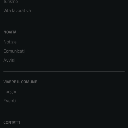
Turismo
Vita lavorativa
NOVITÀ
Notizie
Comunicati
Tecnici
Avvisi
Questi cookie
sono necessari
per il
VIVERE IL COMUNE
funzionamento
Luoghi
del sito e non
possono
Eventi
essere
disabilitati.
Questi cookie
CONTATTI
non raccolgono