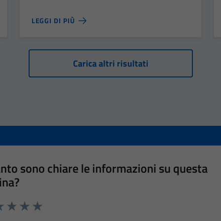
LEGGI DI PIÙ
Carica altri risultati
nto sono chiare le informazioni su questa
ina?
a 1 stelle su 5
luta 2 stelle su 5
Valuta 3 stelle su 5
Valuta 4 stelle su 5
Valuta 5 stelle su 5