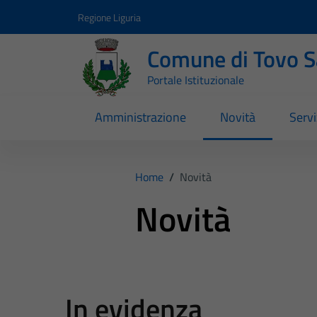
Vai ai contenuti
Vai al footer
Regione Liguria
Comune di Tovo 
Portale Istituzionale
Amministrazione
Novità
Servi
Home
/
Novità
Novità
In evidenza