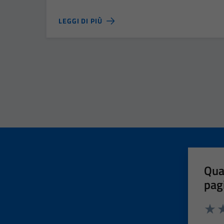
LEGGI DI PIÙ
Qua
pag
Valut
Va