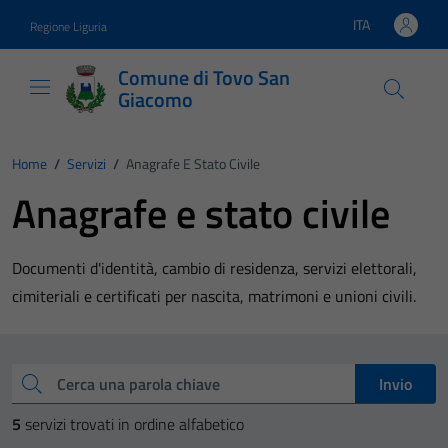
Vai ai contenuti
Vai al footer
ITA
Regione Liguria
Lingua attiva:
Comune di Tovo San
Giacomo
Home
/
Servizi
/
Anagrafe E Stato Civile
Anagrafe e stato civile
Documenti d'identità, cambio di residenza, servizi elettorali,
cimiteriali e certificati per nascita, matrimoni e unioni civili.
Esplora tutti i servizi
Cerca una parola chiave
Invio
5
servizi trovati in ordine alfabetico