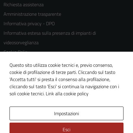
Richiesta assistenza
Amministrazione trasparente
Informativa privacy - DPO
Informativa estesa sulla presenza di impianti di
videosorveglianza
Cookie Policy
Note legali
Questo sito utilizza cookie tecnici e, previo consenso,
Dichiarazione di accessibilità
cookie di profilazione di terze parti. Cliccando sul tasto
'Accetta tutti' si presta il consenso alla profilazione,
Piano di miglioramento del sito
cliccando sul tasto 'Esci' si continua la navigazione con i
Statistiche sito web
soli cookie tecnici.
Link alla cookie policy
Area Privata
Impostazioni
Esci