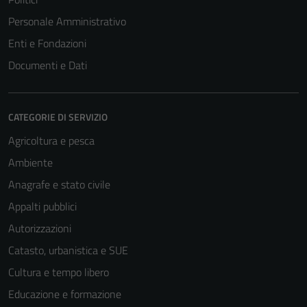
Personale Amministrativo
Enti e Fondazioni
Tecnici
Questi cookie
Documenti e Dati
sono necessari
per il
funzionamento
CATEGORIE DI SERVIZIO
del sito e non
Agricoltura e pesca
possono
essere
Ambiente
disabilitati.
Anagrafe e stato civile
Questi cookie
Appalti pubblici
non raccolgono
informazioni
Autorizzazioni
personali.
Catasto, urbanistica e SUE
Cultura e tempo libero
Educazione e formazione