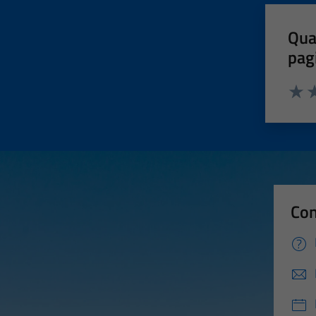
Qua
pag
Valut
Va
Con