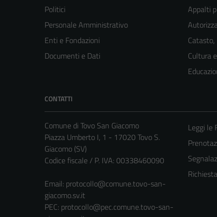
Politici
Appalti p
Personale Amministrativo
Autorizza
Enti e Fondazioni
Catasto,
Documenti e Dati
Cultura 
Educazio
CONTATTI
Comune di Tovo San Giacomo
Leggi le
Piazza Umberto I, 1 - 17020 Tovo S.
Prenota
Giacomo (SV)
Segnalazi
Codice fiscale / P. IVA: 00338460090
Richiest
Email:
protocollo@comune.tovo-san-
giacomo.sv.it
PEC:
protocollo@pec.comune.tovo-san-