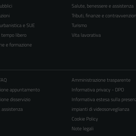
ubblici
Salute, benessere e assistenza
zioni
Tributi, finanze e contravvenzion
 urbanistica e SUE
Turismo
e tempo libero
Vita lavorativa
ne e formazione
 FAQ
Amministrazione trasparente
zione appuntamento
Informativa privacy - DPO
one disservizio
Informativa estesa sulla presen
Tecnici
a assistenza
impianti di videosorveglianza
Questi cookie
Cookie Policy
sono necessari
per il
Note legali
funzionamento