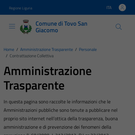
Vai ai contenuti
Vai al footer
ITA
Regione Liguria
Lingua attiva:
Comune di Tovo San
Giacomo
Home
/
Amministrazione Trasparente
/
Personale
/
Contrattazione Collettiva
Amministrazione
Trasparente
In questa pagina sono raccolte le informazioni che le
Amministrazioni pubbliche sono tenute a pubblicare nel
proprio sito internet nell’ottica della trasparenza, buona
amministrazione e di prevenzione dei fenomeni della