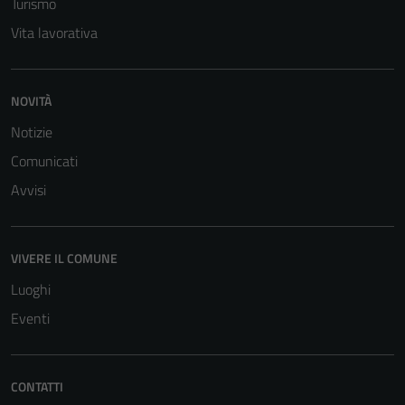
Turismo
Vita lavorativa
NOVITÀ
Notizie
Comunicati
Tecnici
Avvisi
Questi cookie
sono necessari
per il
VIVERE IL COMUNE
funzionamento
Luoghi
del sito e non
possono
Eventi
essere
disabilitati.
Questi cookie
CONTATTI
non raccolgono