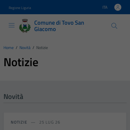
Vai ai contenuti
Vai al footer
ITA
Regione Liguria
Lingua attiva:
Comune di Tovo San
Giacomo
Home
/
Novità
/
Notizie
Notizie
Novità
NOTIZIE
25 LUG 26