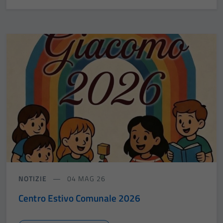
Tecnici
Questi cookie
sono necessari
per il
funzionamento
del sito e non
possono
essere
disabilitati.
Questi cookie
non raccolgono
informazioni
personali.
NOTIZIE
04 MAG 26
Centro Estivo Comunale 2026