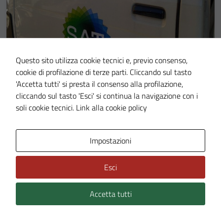
Questo sito utilizza cookie tecnici e, previo consenso,
cookie di profilazione di terze parti. Cliccando sul tasto
'Accetta tutti' si presta il consenso alla profilazione,
NOTIZIE
17 MAR 26
cliccando sul tasto 'Esci' si continua la navigazione con i
soli cookie tecnici.
Link alla cookie policy
SAT avviso bandi
Accesso all'informazione
Impostazioni
LEGGI DI PIÙ
Esci
Accetta tutti