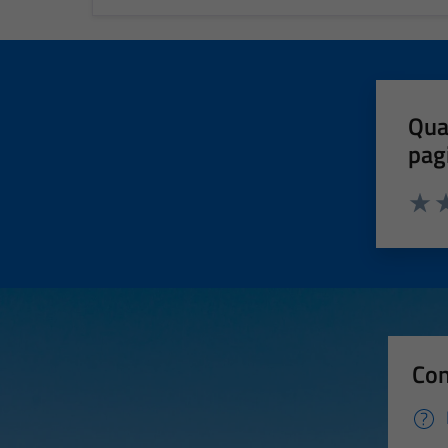
Qua
pag
Valut
Va
Con