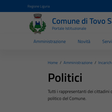
Vai ai contenuti
Vai al footer
Regione Liguria
Comune di Tovo 
Portale Istituzionale
Amministrazione
Novità
Servi
Home
/
Amministrazione
/
Incarich
Politici
Tutti i rappresentanti dei cittadin
politico del Comune.