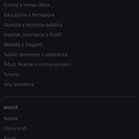
Cultura e tempo libero
Educazione e formazione
Giustizia e sicurezza pubblica
Tecnici
Imprese, commercio e SUAP
Questi cookie
Mobilità e trasporti
sono necessari
per il
Salute, benessere e assistenza
funzionamento
Tributi, finanze e contravvenzioni
del sito e non
Turismo
possono
essere
Vita lavorativa
disabilitati.
Questi cookie
non raccolgono
NOVITÀ
informazioni
Notizie
personali.
Comunicati
Avvisi