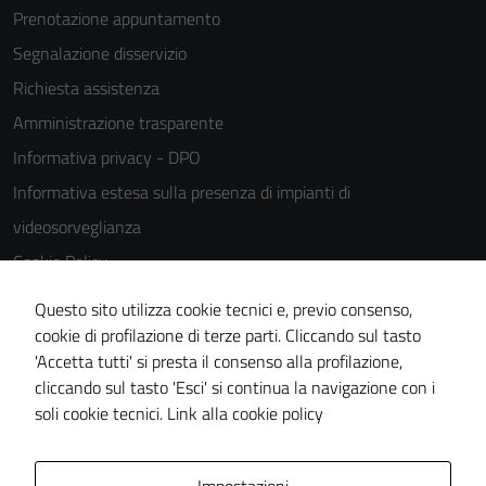
Prenotazione appuntamento
Segnalazione disservizio
Richiesta assistenza
Amministrazione trasparente
Informativa privacy - DPO
Informativa estesa sulla presenza di impianti di
videosorveglianza
Cookie Policy
Note legali
Questo sito utilizza cookie tecnici e, previo consenso,
Dichiarazione di accessibilità
cookie di profilazione di terze parti. Cliccando sul tasto
'Accetta tutti' si presta il consenso alla profilazione,
Piano di miglioramento del sito
cliccando sul tasto 'Esci' si continua la navigazione con i
Statistiche sito web
soli cookie tecnici.
Link alla cookie policy
Area Privata