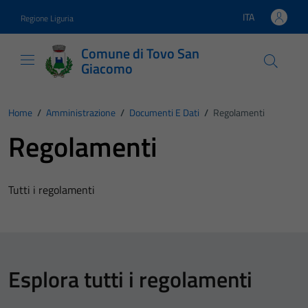
Vai ai contenuti
Vai al footer
ITA
Regione Liguria
Lingua attiva:
Comune di Tovo San
Giacomo
Home
/
Amministrazione
/
Documenti E Dati
/
Regolamenti
Regolamenti
Tutti i regolamenti
Esplora tutti i regolamenti