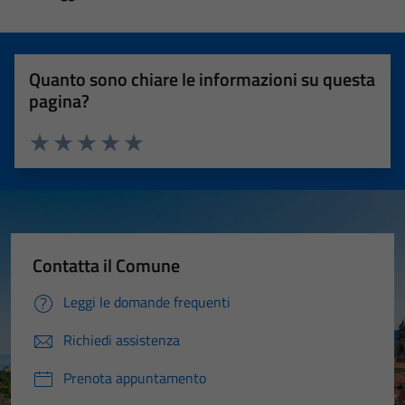
essere
disabilitati.
Questi cookie
Quanto sono chiare le informazioni su questa
non raccolgono
pagina?
informazioni
personali.
Valuta 1 stelle su 5
Valuta 2 stelle su 5
Valuta 3 stelle su 5
Valuta 4 stelle su 5
Valuta 5 stelle su 5
Contatta il Comune
Leggi le domande frequenti
Richiedi assistenza
Prenota appuntamento