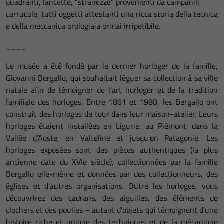
quadranti, lancette, “stranezze” provenienti da campanili,
carrucole, tutti oggetti attestanti una ricca storia della tecnica
e della meccanica orologiaia ormai irripetibile.
____
Le musée a été fondé par le dernier horloger de la famille,
Giovanni Bergallo, qui souhaitait léguer sa collection à sa ville
natale afin de témoigner de l'art horloger et de la tradition
familiale des horloges. Entre 1861 et 1980, les Bergallo ont
construit des horloges de tour dans leur maison-atelier. Leurs
horloges étaient installées en Ligurie, au Piémont, dans la
Vallée d'Aoste, en Valteline et jusqu'en Patagonie. Les
horloges exposées sont des pièces authentiques (la plus
ancienne date du XVIe siècle), collectionnées par la famille
Bergallo elle-même et données par des collectionneurs, des
églises et d'autres organisations. Outre les horloges, vous
découvrirez des cadrans, des aiguilles, des éléments de
clochers et des poulies – autant d'objets qui témoignent d'une
histoire riche et unique des techniques et de la mécanique