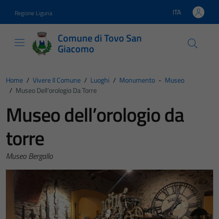
Vai ai contenuti
Vai al footer
ITA
Regione Liguria
Lingua attiva:
Comune di Tovo San
Giacomo
Home
/
Vivere Il Comune
/
Luoghi
/
Monumento
-
Museo
/
Museo Dell’orologio Da Torre
Museo dell’orologio da
torre
Museo Bergallo