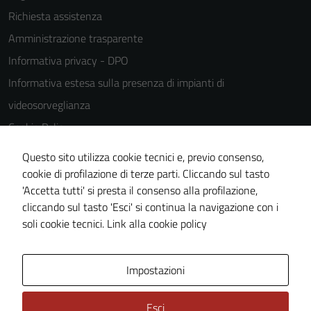
Richiesta assistenza
Amministrazione trasparente
Informativa privacy - DPO
Informativa estesa sulla presenza di impianti di
videosorveglianza
Cookie Policy
Note legali
Questo sito utilizza cookie tecnici e, previo consenso,
Dichiarazione di accessibilità
cookie di profilazione di terze parti. Cliccando sul tasto
'Accetta tutti' si presta il consenso alla profilazione,
Piano di miglioramento del sito
cliccando sul tasto 'Esci' si continua la navigazione con i
Statistiche sito web
soli cookie tecnici.
Link alla cookie policy
Area Privata
Impostazioni
Esci