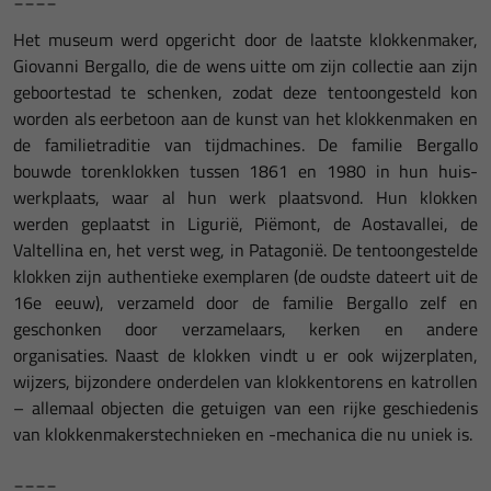
Het museum werd opgericht door de laatste klokkenmaker,
Giovanni Bergallo, die de wens uitte om zijn collectie aan zijn
geboortestad te schenken, zodat deze tentoongesteld kon
worden als eerbetoon aan de kunst van het klokkenmaken en
de familietraditie van tijdmachines. De familie Bergallo
bouwde torenklokken tussen 1861 en 1980 in hun huis-
werkplaats, waar al hun werk plaatsvond. Hun klokken
werden geplaatst in Ligurië, Piëmont, de Aostavallei, de
Valtellina en, het verst weg, in Patagonië. De tentoongestelde
klokken zijn authentieke exemplaren (de oudste dateert uit de
16e eeuw), verzameld door de familie Bergallo zelf en
geschonken door verzamelaars, kerken en andere
organisaties. Naast de klokken vindt u er ook wijzerplaten,
wijzers, bijzondere onderdelen van klokkentorens en katrollen
– allemaal objecten die getuigen van een rijke geschiedenis
van klokkenmakerstechnieken en -mechanica die nu uniek is.
____