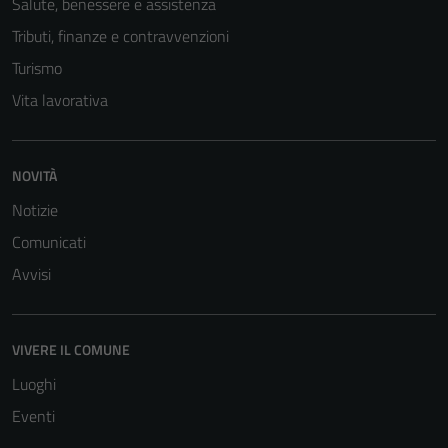
Salute, benessere e assistenza
Tecnici
Tributi, finanze e contravvenzioni
Questi cookie
sono necessari
Turismo
per il
Vita lavorativa
funzionamento
del sito e non
possono
NOVITÀ
essere
disabilitati.
Notizie
Questi cookie
Comunicati
non raccolgono
Avvisi
informazioni
personali.
VIVERE IL COMUNE
Luoghi
Eventi