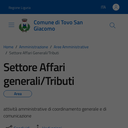
Vai ai contenuti
Vai al footer
ITA
Regione Liguria
Lingua attiva:
Comune di Tovo San
Giacomo
Home
/
Amministrazione
/
Aree Amministrative
/
Settore Affari Generali/Tributi
Settore Affari
generali/Tributi
Area
attività amministrative di coordinamento generale e di
comunicazione