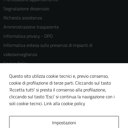
Segnalazione disservizio
Richiesta assistenza
Amministrazione trasparente
Informativa privacy - DPO
Informativa estesa sulla presenza di impianti di
videosorveglianza
Cookie Policy
Note legali
Questo sito utilizza cookie tecnici e, previo consenso,
Dichiarazione di accessibilità
cookie di profilazione di terze parti. Cliccando sul tasto
'Accetta tutti' si presta il consenso alla profilazione,
Piano di miglioramento del sito
cliccando sul tasto 'Esci' si continua la navigazione con i
Statistiche sito web
soli cookie tecnici.
Link alla cookie policy
Area Privata
Impostazioni