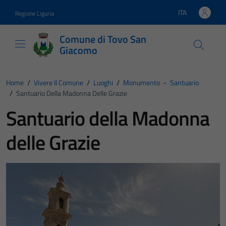
Vai ai contenuti
Vai al footer
ITA
Regione Liguria
Lingua attiva:
Comune di Tovo San
Giacomo
Home
/
Vivere Il Comune
/
Luoghi
/
Monumento
-
Santuario
/
Santuario Della Madonna Delle Grazie
Santuario della Madonna
delle Grazie