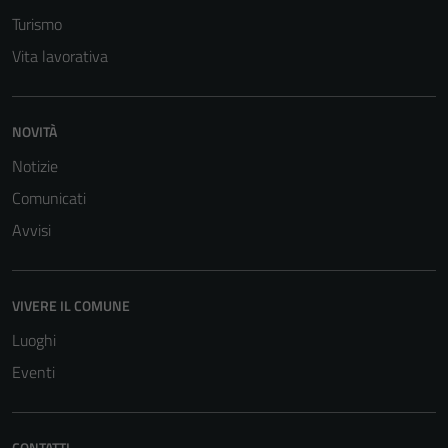
Questi cookie
Turismo
sono necessari
Vita lavorativa
per il
funzionamento
del sito e non
NOVITÀ
possono
essere
Notizie
disabilitati.
Comunicati
Questi cookie
Avvisi
non raccolgono
informazioni
personali.
VIVERE IL COMUNE
Luoghi
Eventi
CONTATTI