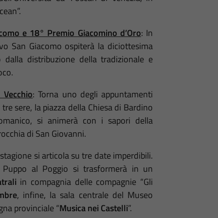
cean”.
iacomo e 18° Premio Giacomino d’Oro
: In
Tovo San Giacomo ospiterà la diciottesima
dalla distribuzione della tradizionale e
oco.
 Vecchio
: Torna uno degli appuntamenti
 tre sere, la piazza della Chiesa di Bardino
omanico, si animerà con i sapori della
rrocchia di San Giovanni.
di stagione si articola su tre date imperdibili.
ta Puppo al Poggio si trasformerà in un
trali
in compagnia delle compagnie “Gli
mbre
, infine, la sala centrale del Museo
gna provinciale “
Musica nei Castelli
”.