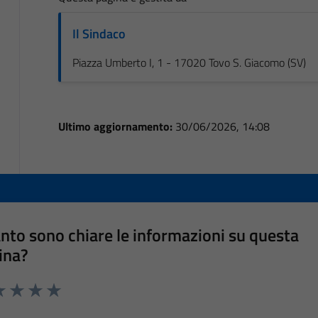
Il Sindaco
Piazza Umberto I, 1 - 17020 Tovo S. Giacomo (SV)
Ultimo aggiornamento:
30/06/2026, 14:08
nto sono chiare le informazioni su questa
ina?
a 1 stelle su 5
luta 2 stelle su 5
Valuta 3 stelle su 5
Valuta 4 stelle su 5
Valuta 5 stelle su 5