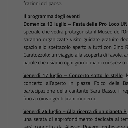
frazioni del paese.
Il programma degli eventi
Domenica 12 luglio – Festa delle Pro Loco UN
speciale che vedrà protagonista il Museo dell’Or
saranno organizzate visite guidate gratuite ded
spazio allo spettacolo aperto a tutti con Gino
Caratozzolo: un viaggio alla scoperta di favole, an
parole che usiamo ogni giorno ma di cui spesso i
Venerdì 17 luglio – Concerto sotto le stelle
: 
concerto all’aperto in piazza Folco della B
partecipazione della cantante Sara Basso, il re
fino a coinvolgenti brani moderni.
Venerdì 24 luglio – Alla ricerca di un pianeta B
una serata di approfondimento dedicata al tem
sarà condotto da Alessio Rovere, professore de