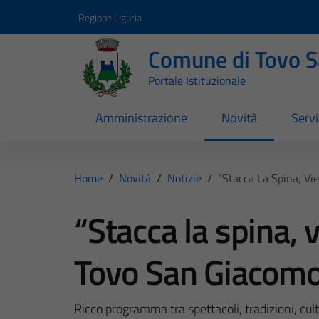
Vai ai contenuti
Vai al footer
Regione Liguria
Comune di Tovo 
Portale Istituzionale
Amministrazione
Novità
Servi
Home
/
Novità
/
Notizie
/
“Stacca La Spina, Vie
“Stacca la spina, v
Tovo San Giacomo 
Ricco programma tra spettacoli, tradizioni, cu