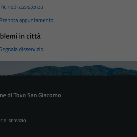
Richiedi assistenza
Prenota appuntamento
blemi in città
Segnala disservizio
e di Tovo San Giacomo
E DI SERVIZIO