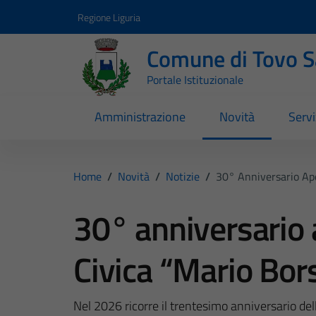
Vai ai contenuti
Vai al footer
Regione Liguria
Comune di Tovo 
Portale Istituzionale
Amministrazione
Novità
Servi
Home
/
Novità
/
Notizie
/
30° Anniversario Ape
30° anniversario 
Civica “Mario Bor
Nel 2026 ricorre il trentesimo anniversario del