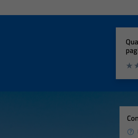
Qua
pag
Valut
Va
Con