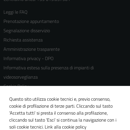
Leggi le FAQ
Prenotazione appuntamento
Segnalazione disservizio
Richiesta assistenza
Amministrazione trasparente
Informativa privacy - DPO
Informativa estesa sulla presenza di impianti di
videosorveglianza
Cookie Policy
Note legali
Questo sito utilizza cookie tecnici e, previo consenso,
Dichiarazione di accessibilità
cookie di profilazione di terze parti. Cliccando sul tasto
'Accetta tutti' si presta il consenso alla profilazione,
Piano di miglioramento del sito
cliccando sul tasto 'Esci' si continua la navigazione con i
Statistiche sito web
soli cookie tecnici.
Link alla cookie policy