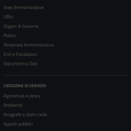
del sito e non
Aree Amministrative
possono
Uffici
essere
Organi di Governo
disabilitati.
Questi cookie
Politici
non raccolgono
Personale Amministrativo
informazioni
Enti e Fondazioni
personali.
Documenti e Dati
CATEGORIE DI SERVIZIO
Agricoltura e pesca
Ambiente
Anagrafe e stato civile
Appalti pubblici