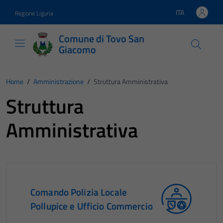
Vai ai contenuti
Vai al footer
ITA
Regione Liguria
Lingua attiva:
Comune di Tovo San
Giacomo
Home
/
Amministrazione
/
Struttura Amministrativa
Struttura
Amministrativa
Comando Polizia Locale
Pollupice e Ufficio Commercio