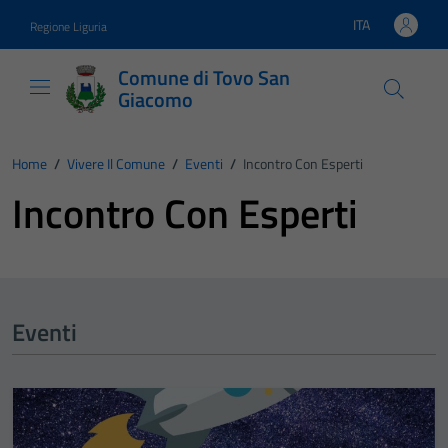
Vai ai contenuti
Vai al footer
ITA
Regione Liguria
Lingua attiva:
Comune di Tovo San
Giacomo
Home
/
Vivere Il Comune
/
Eventi
/
Incontro Con Esperti
Incontro Con Esperti
Eventi