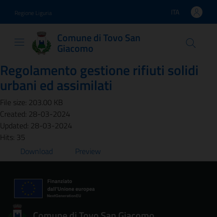
Vai ai contenuti
Vai al footer
ITA
Regione Liguria
Lingua attiva:
Comune di Tovo San
Giacomo
Regolamento gestione rifiuti solidi
urbani ed assimilati
File size: 203.00 KB
Created: 28-03-2024
Updated: 28-03-2024
Hits: 35
Download
Preview
Comune di Tovo San Giacomo