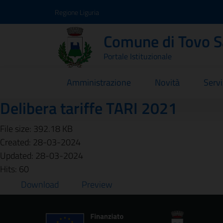
Vai ai contenuti
Vai al footer
Regione Liguria
Comune di Tovo 
Portale Istituzionale
Amministrazione
Novità
Servi
Delibera tariffe TARI 2021
File size: 392.18 KB
Created: 28-03-2024
Updated: 28-03-2024
Hits: 60
Download
Preview