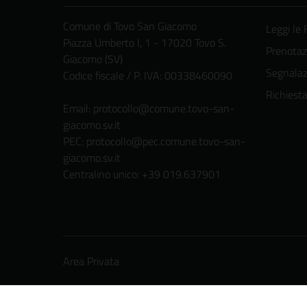
Comune di Tovo San Giacomo
Leggi le
Piazza Umberto I, 1 - 17020 Tovo S.
Prenota
Giacomo (SV)
Segnalazi
Codice fiscale / P. IVA: 00338460090
Richiest
Email:
protocollo@comune.tovo-san-
giacomo.sv.it
PEC:
protocollo@pec.comune.tovo-san-
giacomo.sv.it
Centralino unico: +39 019.637901
Area Privata