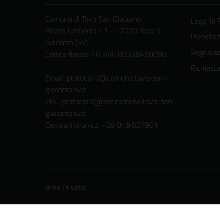
Comune di Tovo San Giacomo
Leggi le
Piazza Umberto I, 1 - 17020 Tovo S.
Prenota
Giacomo (SV)
Segnalazi
Codice fiscale / P. IVA: 00338460090
Richiest
Email:
protocollo@comune.tovo-san-
giacomo.sv.it
PEC:
protocollo@pec.comune.tovo-san-
giacomo.sv.it
Centralino unico: +39 019.637901
Area Privata