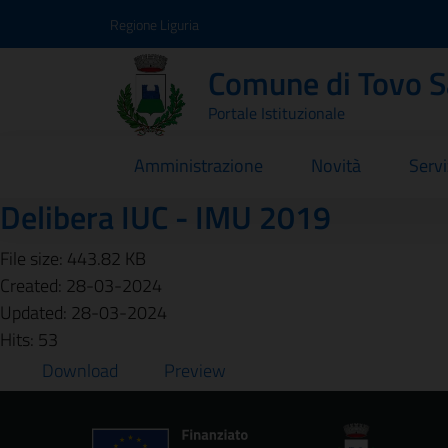
Vai ai contenuti
Vai al footer
Regione Liguria
Comune di Tovo 
Portale Istituzionale
Amministrazione
Novità
Servi
Delibera IUC - IMU 2019
File size: 443.82 KB
Created: 28-03-2024
Updated: 28-03-2024
Hits: 53
Download
Preview