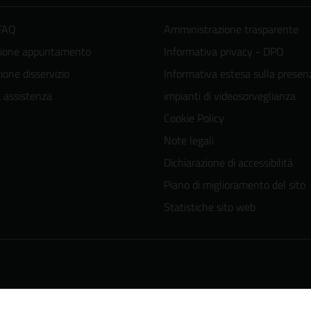
 FAQ
Amministrazione trasparente
zione appuntamento
Informativa privacy - DPO
one disservizio
Informativa estesa sulla presen
a assistenza
impianti di videosorveglianza
Cookie Policy
Note legali
Dichiarazione di accessibilità
Piano di miglioramento del sito
Statistiche sito web