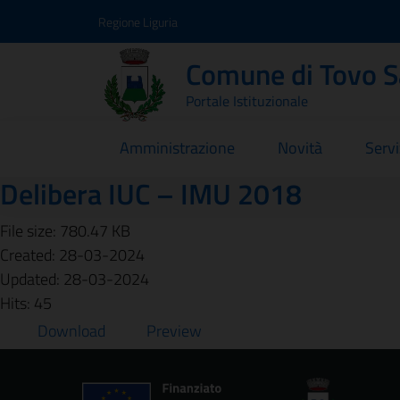
Vai ai contenuti
Vai al footer
Regione Liguria
Comune di Tovo 
Portale Istituzionale
Amministrazione
Novità
Servi
Delibera IUC – IMU 2018
File size: 780.47 KB
Created: 28-03-2024
Updated: 28-03-2024
Hits: 45
Download
Preview