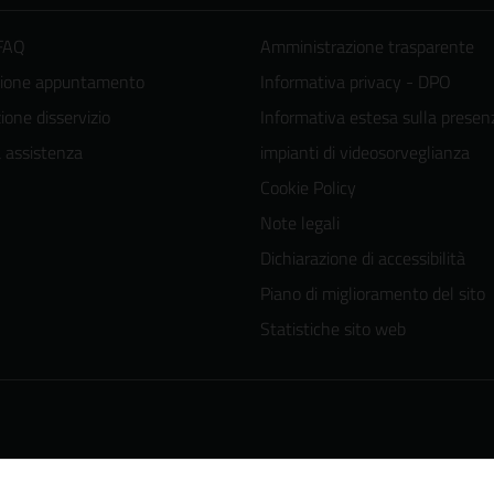
 FAQ
Amministrazione trasparente
zione appuntamento
Informativa privacy - DPO
one disservizio
Informativa estesa sulla presen
a assistenza
impianti di videosorveglianza
Cookie Policy
Note legali
Dichiarazione di accessibilità
Piano di miglioramento del sito
Statistiche sito web