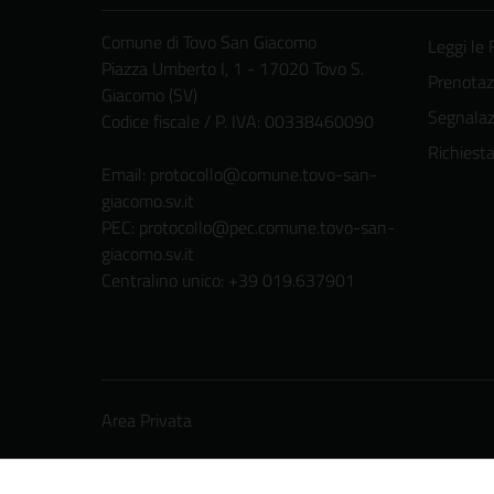
Comune di Tovo San Giacomo
Leggi le
Piazza Umberto I, 1 - 17020 Tovo S.
Prenota
Giacomo (SV)
Segnalazi
Codice fiscale / P. IVA: 00338460090
Richiest
Email:
protocollo@comune.tovo-san-
giacomo.sv.it
PEC:
protocollo@pec.comune.tovo-san-
giacomo.sv.it
Centralino unico: +39 019.637901
Area Privata