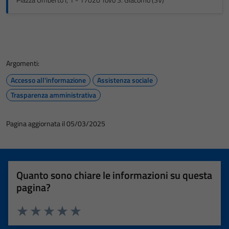
Piazza Umberto I, 1 - 17020 Tovo S. Giacomo (SV)
Argomenti:
Accesso all'informazione
Assistenza sociale
Trasparenza amministrativa
Pagina aggiornata il 05/03/2025
Quanto sono chiare le informazioni su questa
pagina?
Valuta 1 stelle su 5
Valuta 2 stelle su 5
Valuta 3 stelle su 5
Valuta 4 stelle su 5
Valuta 5 stelle su 5