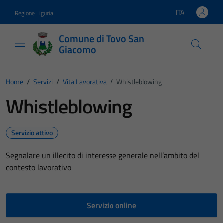
Vai ai contenuti
Vai al footer
ITA
Regione Liguria
Lingua attiva:
Comune di Tovo San
Giacomo
Home
/
Servizi
/
Vita Lavorativa
/
Whistleblowing
Whistleblowing
Servizio attivo
Segnalare un illecito di interesse generale nell’ambito del
contesto lavorativo
Servizio online