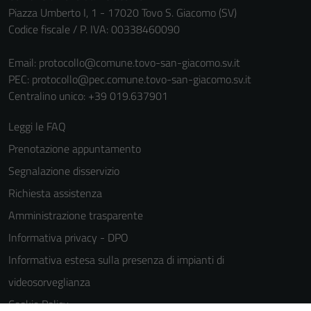
Piazza Umberto I, 1 - 17020 Tovo S. Giacomo (SV)
Codice fiscale / P. IVA: 00338460090
Email:
protocollo@comune.tovo-san-giacomo.sv.it
PEC:
protocollo@pec.comune.tovo-san-giacomo.sv.it
Centralino unico: +39 019.637901
Leggi le FAQ
Prenotazione appuntamento
Segnalazione disservizio
Richiesta assistenza
Amministrazione trasparente
Informativa privacy - DPO
Informativa estesa sulla presenza di impianti di
videosorveglianza
Cookie Policy