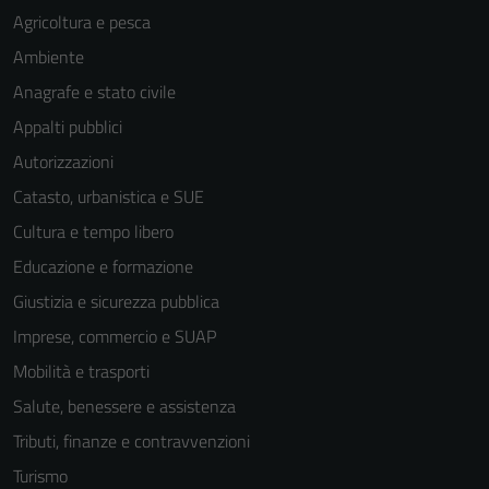
Agricoltura e pesca
sono necessari
per il
Ambiente
funzionamento
Anagrafe e stato civile
del sito e non
Appalti pubblici
possono
essere
Autorizzazioni
disabilitati.
Catasto, urbanistica e SUE
Questi cookie
Cultura e tempo libero
non raccolgono
informazioni
Educazione e formazione
personali.
Giustizia e sicurezza pubblica
Imprese, commercio e SUAP
Mobilità e trasporti
Salute, benessere e assistenza
Tributi, finanze e contravvenzioni
Turismo