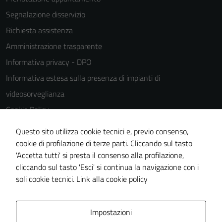
Segnalazione disservizio
Richiesta assistenza
Amministrazione trasparente
Informativa privacy - DPO
Informativa estesa sulla presenza di impianti di
videosorveglianza
Cookie Policy
Note legali
Questo sito utilizza cookie tecnici e, previo consenso,
Dichiarazione di accessibilità
cookie di profilazione di terze parti. Cliccando sul tasto
'Accetta tutti' si presta il consenso alla profilazione,
Piano di miglioramento del sito
cliccando sul tasto 'Esci' si continua la navigazione con i
Statistiche sito web
soli cookie tecnici.
Link alla cookie policy
Area Privata
Impostazioni