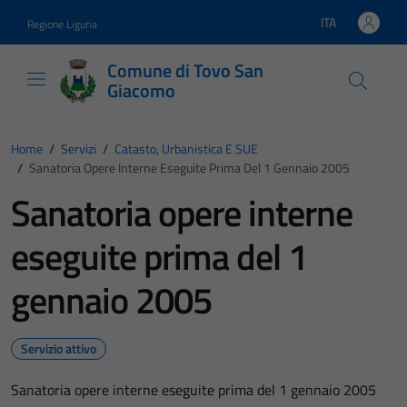
Vai ai contenuti
Vai al footer
ITA
Regione Liguria
Lingua attiva:
Comune di Tovo San
Giacomo
Home
/
Servizi
/
Catasto, Urbanistica E SUE
/
Sanatoria Opere Interne Eseguite Prima Del 1 Gennaio 2005
Sanatoria opere interne
eseguite prima del 1
gennaio 2005
Servizio attivo
Sanatoria opere interne eseguite prima del 1 gennaio 2005