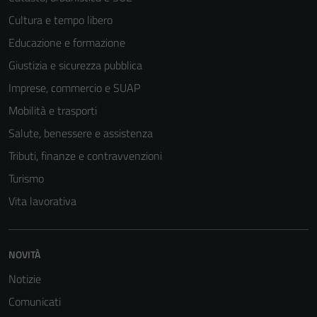
del sito e non
possono
Cultura e tempo libero
essere
Educazione e formazione
disabilitati.
Giustizia e sicurezza pubblica
Questi cookie
non raccolgono
Imprese, commercio e SUAP
informazioni
Mobilità e trasporti
personali.
Salute, benessere e assistenza
Tributi, finanze e contravvenzioni
Turismo
Vita lavorativa
NOVITÀ
Notizie
Comunicati