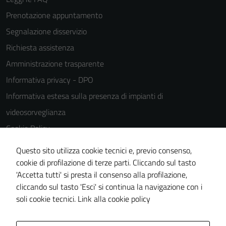
Prenotazione appuntamento
Segnalazione disservizio
Richiesta assistenza
Amministrazione trasparente
Informativa privacy - DPO
Informativa estesa sulla presenza di impianti di
videosorveglianza
Cookie Policy
Note legali
Questo sito utilizza cookie tecnici e, previo consenso,
Dichiarazione di accessibilità
cookie di profilazione di terze parti. Cliccando sul tasto
'Accetta tutti' si presta il consenso alla profilazione,
Piano di miglioramento del sito
cliccando sul tasto 'Esci' si continua la navigazione con i
Statistiche sito web
soli cookie tecnici.
Link alla cookie policy