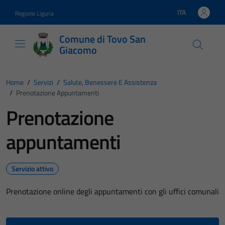
Vai ai contenuti
Vai al footer
ITA
Regione Liguria
Lingua attiva:
Comune di Tovo San
Giacomo
Home
/
Servizi
/
Salute, Benessere E Assistenza
/
Prenotazione Appuntamenti
Prenotazione
appuntamenti
Servizio attivo
Prenotazione online degli appuntamenti con gli uffici comunali