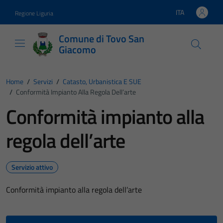
Vai ai contenuti
Vai al footer
ITA
Regione Liguria
Lingua attiva:
Comune di Tovo San
Giacomo
Home
/
Servizi
/
Catasto, Urbanistica E SUE
/
Conformità Impianto Alla Regola Dell’arte
Conformità impianto alla
regola dell’arte
Servizio attivo
Conformità impianto alla regola dell’arte