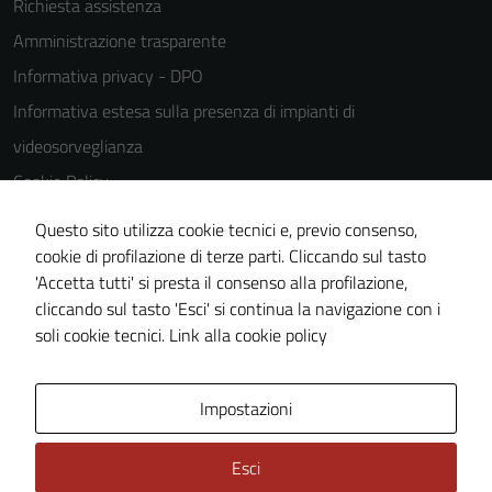
Richiesta assistenza
Amministrazione trasparente
Informativa privacy - DPO
Informativa estesa sulla presenza di impianti di
videosorveglianza
Cookie Policy
Note legali
Questo sito utilizza cookie tecnici e, previo consenso,
Dichiarazione di accessibilità
cookie di profilazione di terze parti. Cliccando sul tasto
'Accetta tutti' si presta il consenso alla profilazione,
Piano di miglioramento del sito
cliccando sul tasto 'Esci' si continua la navigazione con i
Statistiche sito web
soli cookie tecnici.
Link alla cookie policy
Area Privata
Impostazioni
Esci