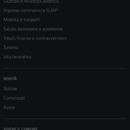
Giustizia e sicurezza pubblica
essere
disabilitati.
Imprese, commercio e SUAP
Questi cookie
Mobilità e trasporti
non raccolgono
Salute, benessere e assistenza
informazioni
personali.
Tributi, finanze e contravvenzioni
Turismo
Vita lavorativa
NOVITÀ
Notizie
Comunicati
Avvisi
VIVERE IL COMUNE