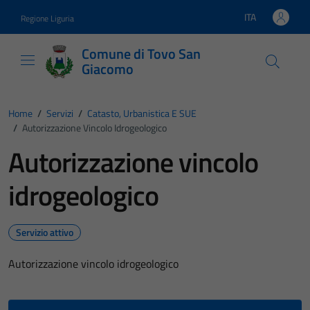
Vai ai contenuti
Vai al footer
ITA
Regione Liguria
Lingua attiva:
Comune di Tovo San
Giacomo
Home
/
Servizi
/
Catasto, Urbanistica E SUE
/
Autorizzazione Vincolo Idrogeologico
Autorizzazione vincolo
idrogeologico
Servizio attivo
Autorizzazione vincolo idrogeologico