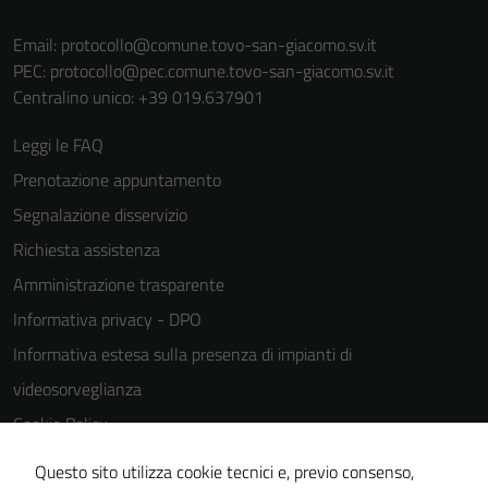
Email:
protocollo@comune.tovo-san-giacomo.sv.it
PEC:
protocollo@pec.comune.tovo-san-giacomo.sv.it
Centralino unico: +39 019.637901
Leggi le FAQ
Prenotazione appuntamento
Segnalazione disservizio
Richiesta assistenza
Amministrazione trasparente
Informativa privacy - DPO
Informativa estesa sulla presenza di impianti di
videosorveglianza
Cookie Policy
Note legali
Questo sito utilizza cookie tecnici e, previo consenso,