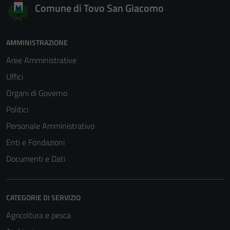
Comune di Tovo San Giacomo
AMMINISTRAZIONE
Aree Amministrative
Uffici
Tecnici
Organi di Governo
Questi cookie
Politici
sono necessari
Personale Amministrativo
per il
funzionamento
Enti e Fondazioni
del sito e non
Documenti e Dati
possono
essere
disabilitati.
CATEGORIE DI SERVIZIO
Questi cookie
non raccolgono
Agricoltura e pesca
informazioni