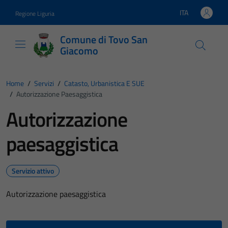
Vai ai contenuti
Vai al footer
ITA
Regione Liguria
Lingua attiva:
Comune di Tovo San
Giacomo
Home
/
Servizi
/
Catasto, Urbanistica E SUE
/
Autorizzazione Paesaggistica
Autorizzazione
paesaggistica
Servizio attivo
Autorizzazione paesaggistica