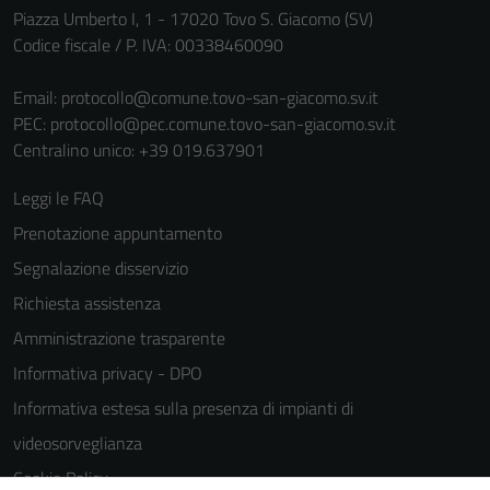
Piazza Umberto I, 1 - 17020 Tovo S. Giacomo (SV)
Codice fiscale / P. IVA: 00338460090
Email:
protocollo@comune.tovo-san-giacomo.sv.it
PEC:
protocollo@pec.comune.tovo-san-giacomo.sv.it
Centralino unico: +39 019.637901
Leggi le FAQ
Prenotazione appuntamento
Segnalazione disservizio
Richiesta assistenza
Amministrazione trasparente
Informativa privacy - DPO
Informativa estesa sulla presenza di impianti di
videosorveglianza
Cookie Policy