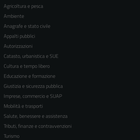
Agricoltura e pesca
sono necessari
per il
Ambiente
funzionamento
Anagrafe e stato civile
del sito e non
Appalti pubblici
possono
essere
Autorizzazioni
disabilitati.
Catasto, urbanistica e SUE
Questi cookie
Cultura e tempo libero
non raccolgono
informazioni
Educazione e formazione
personali.
Giustizia e sicurezza pubblica
Imprese, commercio e SUAP
Mobilità e trasporti
Salute, benessere e assistenza
Tributi, finanze e contravvenzioni
Turismo