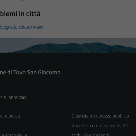
blemi in città
Segnala disservizio
e di Tovo San Giacomo
E DI SERVIZIO
ra e pesca
Giustizia e sicurezza pubblica
e
Imprese, commercio e SUAP
e stato civile
Mobilità e trasporti