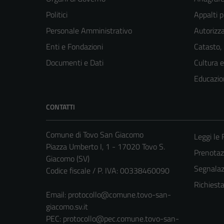
Politici
Appalti p
Personale Amministrativo
Autorizza
Enti e Fondazioni
Catasto,
Documenti e Dati
Cultura 
Educazio
CONTATTI
Comune di Tovo San Giacomo
Leggi le
Piazza Umberto I, 1 - 17020 Tovo S.
Prenota
Giacomo (SV)
Segnalazi
Codice fiscale / P. IVA: 00338460090
Richiest
Email:
protocollo@comune.tovo-san-
giacomo.sv.it
PEC:
protocollo@pec.comune.tovo-san-