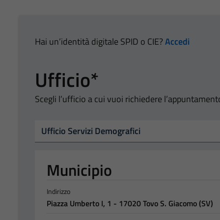
Hai un’identità digitale SPID o CIE?
Accedi
Ufficio*
Scegli l’ufficio a cui vuoi richiedere l’appuntament
Tipo di ufficio
2090
Seleziona un ufficio
Municipio
Indirizzo
Piazza Umberto I, 1 - 17020 Tovo S. Giacomo (SV)