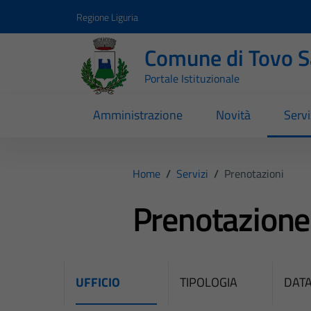
Vai ai contenuti
Vai al footer
Regione Liguria
Comune di Tovo 
Portale Istituzionale
Amministrazione
Novità
Servi
Home
/
Servizi
/
Prenotazioni
Prenotazion
UFFICIO
TIPOLOGIA
DATA