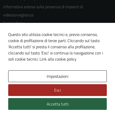
Informativa estesa sulla presenza di impianti di
videosorveglianza
Cookie Policy
Note legali
Questo sito utilizza cookie tecnici e, previo consenso,
Dichiarazione di accessibilità
cookie di profilazione di terze parti. Cliccando sul tasto
'Accetta tutti' si presta il consenso alla profilazione,
Piano di miglioramento del sito
cliccando sul tasto 'Esci' si continua la navigazione con i
Statistiche sito web
soli cookie tecnici.
Link alla cookie policy
Area Privata
Impostazioni
Esci
Accetta tutti
Credits: ©
Technical Design s.r.l.