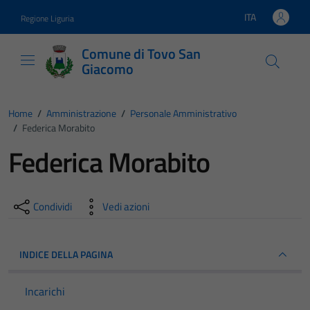
Vai ai contenuti
Vai al footer
ITA
Regione Liguria
Lingua attiva:
Comune di Tovo San
Giacomo
Home
/
Amministrazione
/
Personale Amministrativo
/
Federica Morabito
Federica Morabito
Condividi
Vedi azioni
INDICE DELLA PAGINA
Incarichi