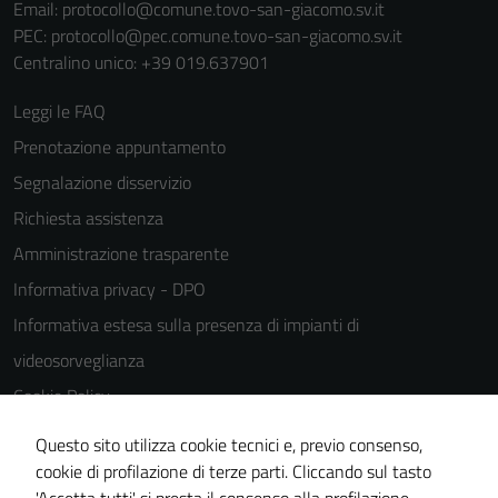
Email:
protocollo@comune.tovo-san-giacomo.sv.it
PEC:
protocollo@pec.comune.tovo-san-giacomo.sv.it
Centralino unico: +39 019.637901
Leggi le FAQ
Prenotazione appuntamento
Segnalazione disservizio
Richiesta assistenza
Amministrazione trasparente
Informativa privacy - DPO
Informativa estesa sulla presenza di impianti di
videosorveglianza
Cookie Policy
Note legali
Questo sito utilizza cookie tecnici e, previo consenso,
Dichiarazione di accessibilità
cookie di profilazione di terze parti. Cliccando sul tasto