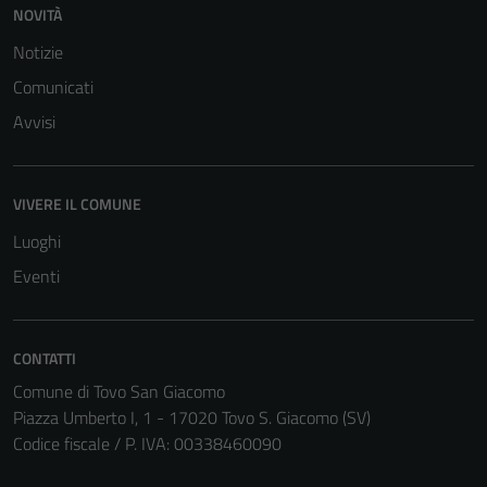
NOVITÀ
Notizie
Comunicati
Avvisi
Tecnici
Questi cookie
VIVERE IL COMUNE
sono necessari
Luoghi
per il
Eventi
funzionamento
del sito e non
possono
essere
CONTATTI
disabilitati.
Comune di Tovo San Giacomo
Questi cookie
Piazza Umberto I, 1 - 17020 Tovo S. Giacomo (SV)
non raccolgono
Codice fiscale / P. IVA: 00338460090
informazioni
personali.