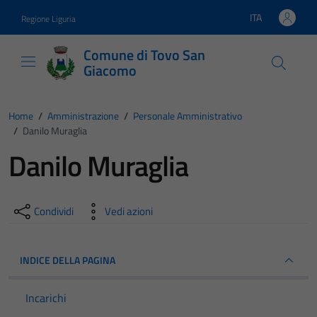
Vai ai contenuti
Vai al footer
ITA
Regione Liguria
Lingua attiva:
Comune di Tovo San
Giacomo
Home
/
Amministrazione
/
Personale Amministrativo
/
Danilo Muraglia
Danilo Muraglia
Condividi
Vedi azioni
INDICE DELLA PAGINA
Incarichi