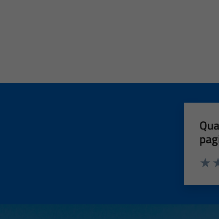
Qua
pag
Valut
Va