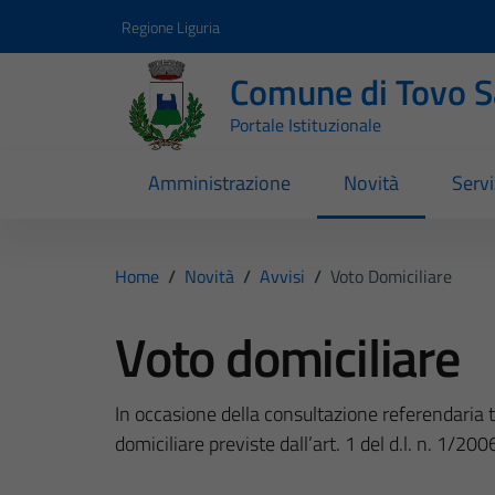
Vai ai contenuti
Vai al footer
Regione Liguria
Comune di Tovo 
Portale Istituzionale
Amministrazione
Novità
Servi
Home
/
Novità
/
Avvisi
/
Voto Domiciliare
Voto domiciliare
In occasione della consultazione referendaria t
domiciliare previste dall’art. 1 del d.l. n. 1/2