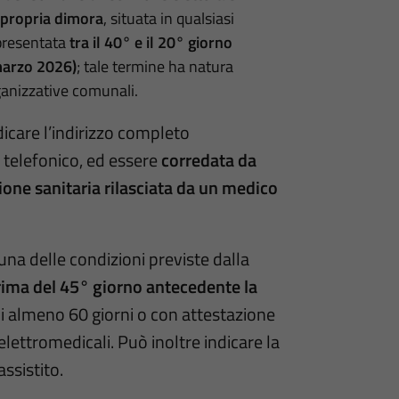
a propria dimora
, situata in qualsiasi
 presentata
tra il 40° e il 20° giorno
marzo 2026)
; tale termine ha natura
ganizzative comunali.
dicare l’indirizzo completo
o telefonico, ed essere
corredata da
zione sanitaria rilasciata da un medico
una delle condizioni previste dalla
rima del 45° giorno antecedente la
di almeno 60 giorni o con attestazione
lettromedicali. Può inoltre indicare la
ssistito.