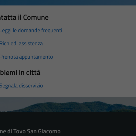
tatta il Comune
Leggi le domande frequenti
Richiedi assistenza
Prenota appuntamento
blemi in città
Segnala disservizio
e di Tovo San Giacomo