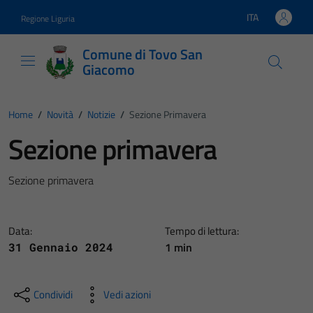
Vai ai contenuti
Vai al footer
ITA
Regione Liguria
Lingua attiva:
Comune di Tovo San
Giacomo
Home
/
Novità
/
Notizie
/
Sezione Primavera
Sezione primavera
Sezione primavera
Data:
Tempo di lettura:
1 min
31 Gennaio 2024
Condividi
Vedi azioni