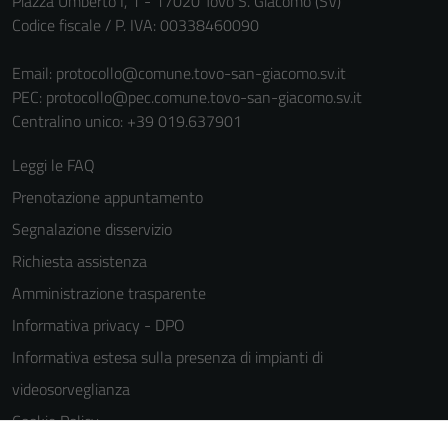
Piazza Umberto I, 1 - 17020 Tovo S. Giacomo (SV)
sono necessari
Codice fiscale / P. IVA: 00338460090
per il
funzionamento
Email:
protocollo@comune.tovo-san-giacomo.sv.it
del sito e non
PEC:
protocollo@pec.comune.tovo-san-giacomo.sv.it
possono
Centralino unico: +39 019.637901
essere
disabilitati.
Leggi le FAQ
Questi cookie
Prenotazione appuntamento
non raccolgono
Segnalazione disservizio
informazioni
personali.
Richiesta assistenza
Amministrazione trasparente
Informativa privacy - DPO
Informativa estesa sulla presenza di impianti di
videosorveglianza
Cookie Policy