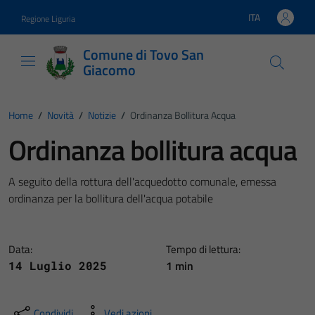
Vai ai contenuti
Vai al footer
ITA
Regione Liguria
Lingua attiva:
Comune di Tovo San
Giacomo
Home
/
Novità
/
Notizie
/
Ordinanza Bollitura Acqua
Ordinanza bollitura acqua
A seguito della rottura dell'acquedotto comunale, emessa
ordinanza per la bollitura dell'acqua potabile
Data:
Tempo di lettura:
1 min
14 Luglio 2025
Condividi
Vedi azioni