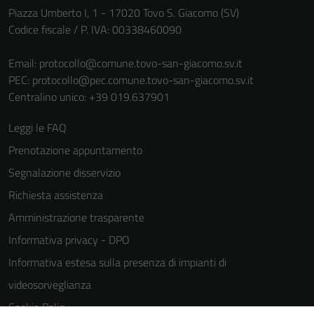
Piazza Umberto I, 1 - 17020 Tovo S. Giacomo (SV)
sono necessari
Codice fiscale / P. IVA: 00338460090
per il
funzionamento
Email:
protocollo@comune.tovo-san-giacomo.sv.it
del sito e non
PEC:
protocollo@pec.comune.tovo-san-giacomo.sv.it
possono
Centralino unico: +39 019.637901
essere
disabilitati.
Leggi le FAQ
Questi cookie
Prenotazione appuntamento
non raccolgono
informazioni
Segnalazione disservizio
personali.
Richiesta assistenza
Amministrazione trasparente
Informativa privacy - DPO
Informativa estesa sulla presenza di impianti di
videosorveglianza
Cookie Policy