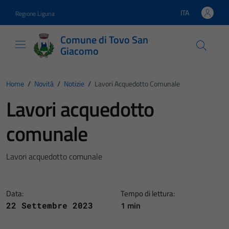
Vai ai contenuti
Vai al footer
ITA
Regione Liguria
Lingua attiva:
Comune di Tovo San
Giacomo
Home
/
Novità
/
Notizie
/
Lavori Acquedotto Comunale
Lavori acquedotto
comunale
Lavori acquedotto comunale
Data:
Tempo di lettura:
1 min
22 Settembre 2023