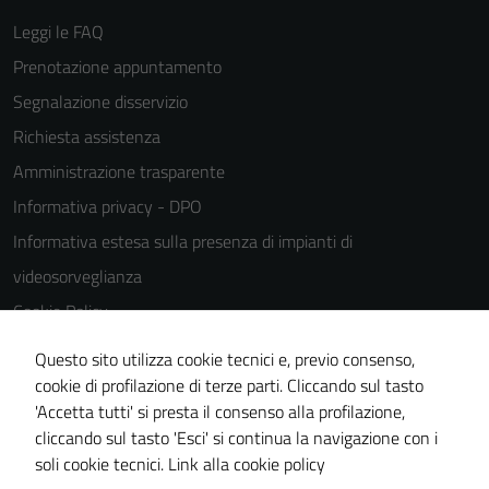
del sito e non
Leggi le FAQ
possono
Prenotazione appuntamento
essere
disabilitati.
Segnalazione disservizio
Questi cookie
Richiesta assistenza
non raccolgono
Amministrazione trasparente
informazioni
personali.
Informativa privacy - DPO
Informativa estesa sulla presenza di impianti di
videosorveglianza
Cookie Policy
Note legali
Questo sito utilizza cookie tecnici e, previo consenso,
Dichiarazione di accessibilità
cookie di profilazione di terze parti. Cliccando sul tasto
'Accetta tutti' si presta il consenso alla profilazione,
Piano di miglioramento del sito
cliccando sul tasto 'Esci' si continua la navigazione con i
Statistiche sito web
soli cookie tecnici.
Link alla cookie policy