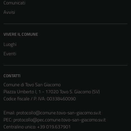
Comunicati
Avvisi
VIVERE IL COMUNE
Luoghi
Eventi
CONTATTI
Comune di Tovo San Giacomo
Piazza Umberto I, 1 - 17020 Tovo S. Giacomo (SV)
Codice fiscale / P. IVA: 00338460090
Tecnici
Questi cookie
Email:
protocollo@comune.tovo-san-giacomo.sv.it
sono necessari
PEC:
protocollo@pec.comune.tovo-san-giacomo.sv.it
per il
Centralino unico: +39 019.637901
funzionamento