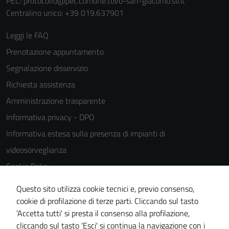
PEC:
protocollo@pec.comune.tovo-san-giacomo.sv.it
Centralino unico: +39 019.637901
Leggi le FAQ
Prenotazione appuntamento
Segnalazione disservizio
Richiesta assistenza
Amministrazione trasparente
Informativa privacy - DPO
Informativa estesa sulla presenza di impianti di
videosorveglianza
Cookie Policy
Note legali
Questo sito utilizza cookie tecnici e, previo consenso,
Dichiarazione di accessibilità
cookie di profilazione di terze parti. Cliccando sul tasto
'Accetta tutti' si presta il consenso alla profilazione,
Piano di miglioramento del sito
cliccando sul tasto 'Esci' si continua la navigazione con i