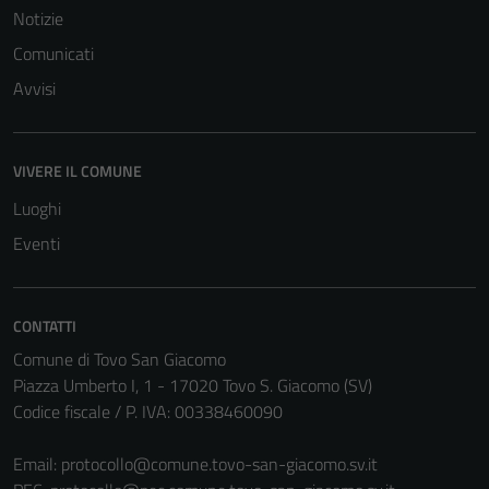
funzionamento
Notizie
del sito e non
Comunicati
possono
Avvisi
essere
disabilitati.
Questi cookie
VIVERE IL COMUNE
non raccolgono
informazioni
Luoghi
personali.
Eventi
CONTATTI
Comune di Tovo San Giacomo
Piazza Umberto I, 1 - 17020 Tovo S. Giacomo (SV)
Codice fiscale / P. IVA: 00338460090
Email:
protocollo@comune.tovo-san-giacomo.sv.it