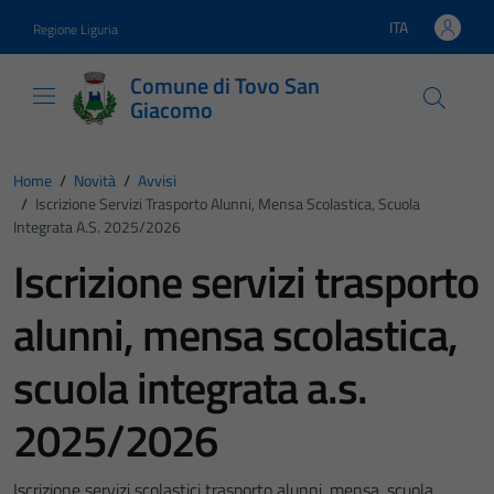
Vai ai contenuti
Vai al footer
ITA
Regione Liguria
Lingua attiva:
Comune di Tovo San
Giacomo
Home
/
Novità
/
Avvisi
/
Iscrizione Servizi Trasporto Alunni, Mensa Scolastica, Scuola
Integrata A.s. 2025/2026
Iscrizione servizi trasporto
alunni, mensa scolastica,
scuola integrata a.s.
2025/2026
Iscrizione servizi scolastici trasporto alunni, mensa, scuola