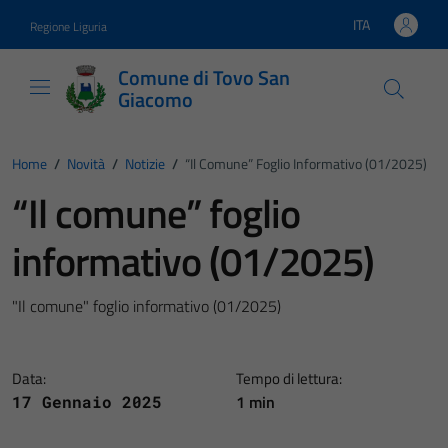
Vai ai contenuti
Vai al footer
ITA
Regione Liguria
Lingua attiva:
Comune di Tovo San
Giacomo
Home
/
Novità
/
Notizie
/
“Il Comune” Foglio Informativo (01/2025)
“Il comune” foglio
informativo (01/2025)
"Il comune" foglio informativo (01/2025)
Data:
Tempo di lettura:
1 min
17 Gennaio 2025