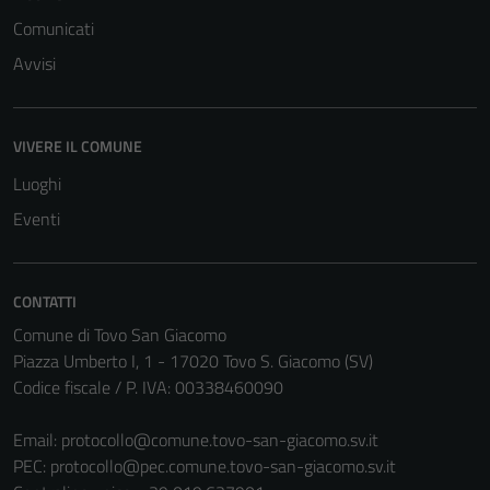
Comunicati
Avvisi
Tecnici
VIVERE IL COMUNE
Questi cookie
Luoghi
sono necessari
Eventi
per il
funzionamento
del sito e non
possono
CONTATTI
essere
Comune di Tovo San Giacomo
disabilitati.
Piazza Umberto I, 1 - 17020 Tovo S. Giacomo (SV)
Questi cookie
Codice fiscale / P. IVA: 00338460090
non raccolgono
informazioni
Email:
protocollo@comune.tovo-san-giacomo.sv.it
personali.
PEC:
protocollo@pec.comune.tovo-san-giacomo.sv.it