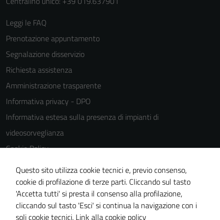
Centralino unico: +39 019.637901
Leggi le FAQ
Prenotazione appuntamento
Segnalazione disservizio
Richiesta assistenza
Amministrazione trasparente
Informativa privacy - DPO
Informativa estesa sulla presenza di impianti di
videosorveglianza
Cookie Policy
Note legali
Questo sito utilizza cookie tecnici e, previo consenso,
Dichiarazione di accessibilità
cookie di profilazione di terze parti. Cliccando sul tasto
'Accetta tutti' si presta il consenso alla profilazione,
Piano di miglioramento del sito
cliccando sul tasto 'Esci' si continua la navigazione con i
Statistiche sito web
soli cookie tecnici.
Link alla cookie policy