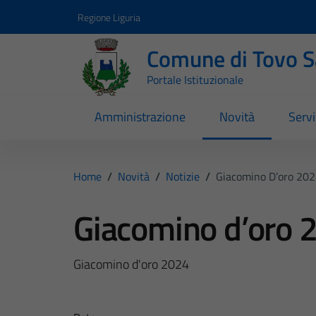
Vai ai contenuti
Vai al footer
Regione Liguria
Comune di Tovo 
Portale Istituzionale
Amministrazione
Novità
Servi
Home
/
Novità
/
Notizie
/
Giacomino D’oro 20
Giacomino d’oro 
Giacomino d'oro 2024