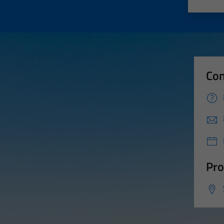
Valut
Va
Con
Pro