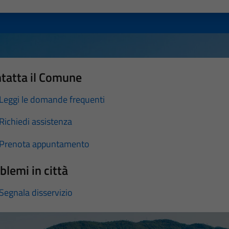
a 1 stelle su 5
luta 2 stelle su 5
Valuta 3 stelle su 5
Valuta 4 stelle su 5
Valuta 5 stelle su 5
tatta il Comune
Leggi le domande frequenti
Richiedi assistenza
Prenota appuntamento
blemi in città
Segnala disservizio