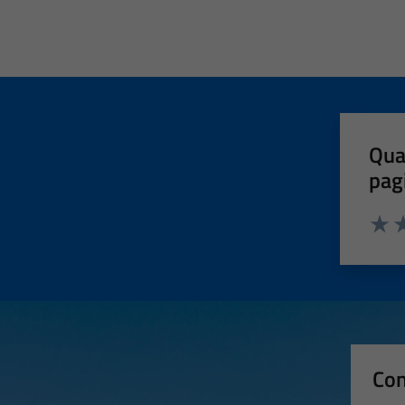
Qua
pag
Valut
Va
Con