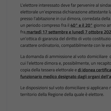
L'elettore interessato deve far pervenire al sind
elettorale un'espressa dichiarazione attestante la
presso l'abitazione in cui dimora, corredata dell
un periodo compreso fra il
40° e il 20°
giorno an
fra
martedì 17 settembre e lunedì 7 ottobre 20
un'ottica di garanzia del diritto di voto costituz
carattere ordinatorio, compatibilmente con le e
La domanda di ammissione al voto domiciliare dev
cui l'elettore dimora e, possibilmente, un recapit
copia della tessera elettorale e
di idonea certific
funzionario medico designato dagli organi dell'a
Le disposizioni sul voto domiciliare si applicano n
territorio della Regione della quale è elettore.