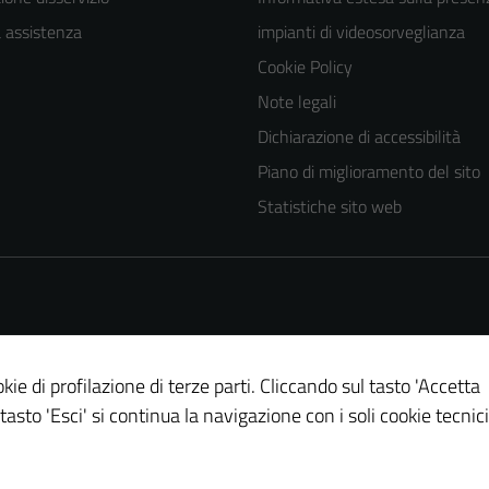
a assistenza
impianti di videosorveglianza
Cookie Policy
Note legali
Dichiarazione di accessibilità
Piano di miglioramento del sito
Tecnici
Statistiche sito web
Questi cookie
sono necessari
per il
funzionamento
del sito e non
possono
kie di profilazione di terze parti. Cliccando sul tasto 'Accetta
essere
 tasto 'Esci' si continua la navigazione con i soli cookie tecnici
disabilitati.
Questi cookie
non