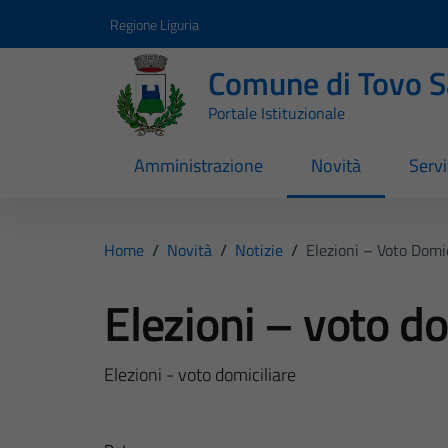
Vai ai contenuti
Vai al footer
Regione Liguria
Comune di Tovo 
Portale Istituzionale
Amministrazione
Novità
Servi
Home
/
Novità
/
Notizie
/
Elezioni – Voto Domic
Elezioni – voto do
Elezioni - voto domiciliare