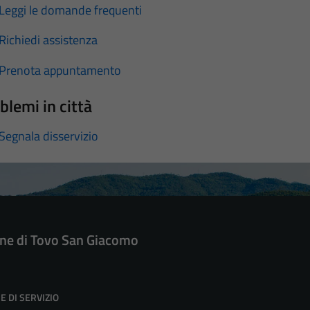
Leggi le domande frequenti
Richiedi assistenza
Prenota appuntamento
blemi in città
Segnala disservizio
e di Tovo San Giacomo
E DI SERVIZIO