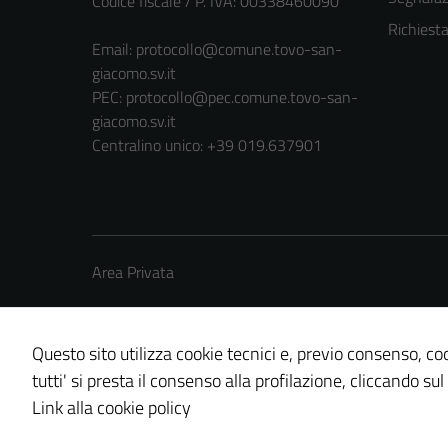
Codice fiscale / P. IVA: 00338460090
Richiest
Email:
protocollo@comune.tovo-san-
giacomo.sv.it
PEC:
protocollo@pec.comune.tovo-san-
giacomo.sv.it
Centralino unico: +39 019.637901
Area Privata
Questo sito utilizza cookie tecnici e, previo consenso, coo
tutti' si presta il consenso alla profilazione, cliccando sul
Credits: ©
Technical Design s.r.l.
Link alla cookie policy