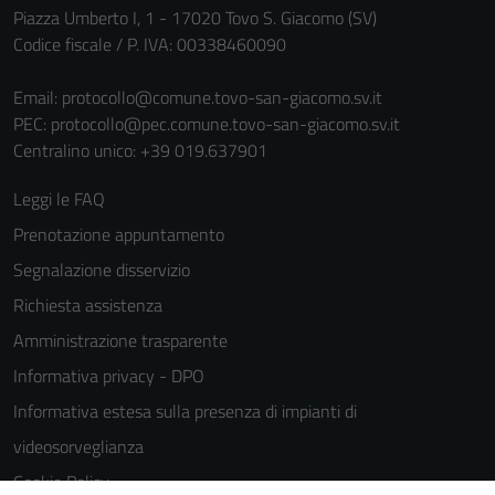
informazioni
Piazza Umberto I, 1 - 17020 Tovo S. Giacomo (SV)
personali.
Codice fiscale / P. IVA: 00338460090
Email:
protocollo@comune.tovo-san-giacomo.sv.it
PEC:
protocollo@pec.comune.tovo-san-giacomo.sv.it
Centralino unico: +39 019.637901
Leggi le FAQ
Prenotazione appuntamento
Segnalazione disservizio
Richiesta assistenza
Amministrazione trasparente
Informativa privacy - DPO
Informativa estesa sulla presenza di impianti di
videosorveglianza
Cookie Policy