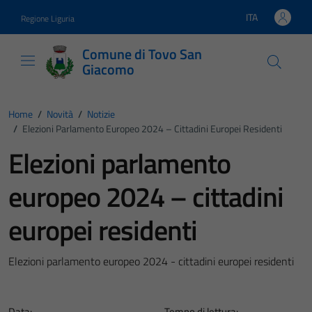
Vai ai contenuti
Vai al footer
ITA
Regione Liguria
Lingua attiva:
Comune di Tovo San
Giacomo
Home
/
Novità
/
Notizie
/
Elezioni Parlamento Europeo 2024 – Cittadini Europei Residenti
Elezioni parlamento
europeo 2024 – cittadini
europei residenti
Elezioni parlamento europeo 2024 - cittadini europei residenti
Data:
Tempo di lettura: