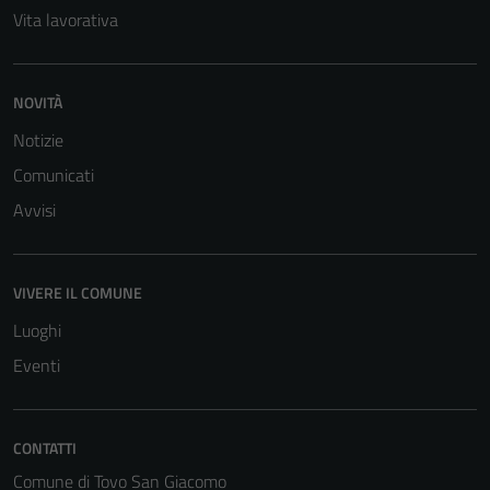
Vita lavorativa
NOVITÀ
Notizie
Comunicati
Avvisi
Tecnici
Questi cookie
sono necessari
VIVERE IL COMUNE
per il
funzionamento
Luoghi
del sito e non
Eventi
possono
essere
disabilitati.
CONTATTI
Questi cookie
non raccolgono
Comune di Tovo San Giacomo