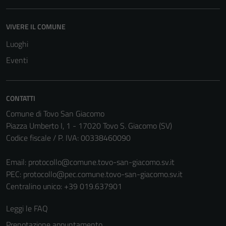
VIVERE IL COMUNE
Luoghi
Eventi
CONTATTI
Comune di Tovo San Giacomo
Piazza Umberto I, 1 - 17020 Tovo S. Giacomo (SV)
Codice fiscale / P. IVA: 00338460090
Tecnici
Email:
protocollo@comune.tovo-san-giacomo.sv.it
Questi cookie
PEC:
protocollo@pec.comune.tovo-san-giacomo.sv.it
sono necessari
Centralino unico: +39 019.637901
per il
funzionamento
Leggi le FAQ
del sito e non
Prenotazione appuntamento