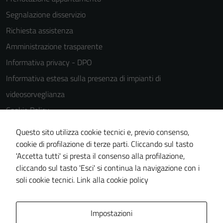
possono
Segnalazione disservizio
essere
disabilitati.
Richiesta assistenza
Questi cookie
Amministrazione trasparente
non raccolgono
Informativa privacy - DPO
informazioni
personali.
Informativa estesa sulla presenza di impianti di
videosorveglianza
Cookie Policy
Note legali
Questo sito utilizza cookie tecnici e, previo consenso,
Dichiarazione di accessibilità
cookie di profilazione di terze parti. Cliccando sul tasto
'Accetta tutti' si presta il consenso alla profilazione,
Piano di miglioramento del sito
cliccando sul tasto 'Esci' si continua la navigazione con i
Statistiche sito web
soli cookie tecnici.
Link alla cookie policy
Area Privata
Impostazioni