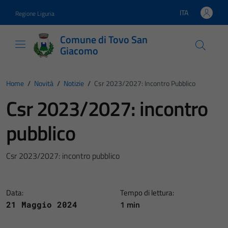
Vai ai contenuti
Vai al footer
ITA
Regione Liguria
Lingua attiva:
Comune di Tovo San
Giacomo
Home
/
Novità
/
Notizie
/
Csr 2023/2027: Incontro Pubblico
Csr 2023/2027: incontro
pubblico
Csr 2023/2027: incontro pubblico
Data:
Tempo di lettura:
1 min
21 Maggio 2024