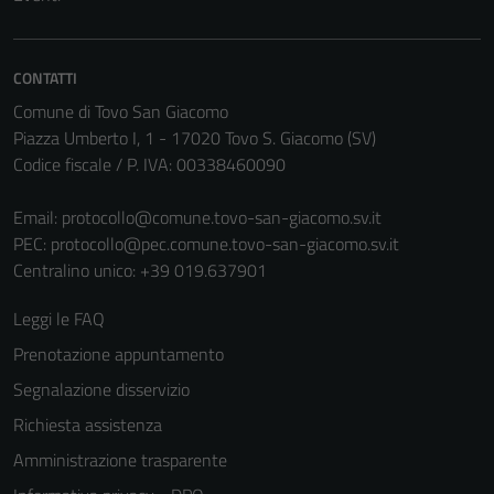
Tecnici
Questi cookie
CONTATTI
sono necessari
per il
Comune di Tovo San Giacomo
funzionamento
Piazza Umberto I, 1 - 17020 Tovo S. Giacomo (SV)
del sito e non
Codice fiscale / P. IVA: 00338460090
possono
essere
Email:
protocollo@comune.tovo-san-giacomo.sv.it
disabilitati.
PEC:
protocollo@pec.comune.tovo-san-giacomo.sv.it
Questi cookie
Centralino unico: +39 019.637901
non raccolgono
Leggi le FAQ
informazioni
personali.
Prenotazione appuntamento
Segnalazione disservizio
Richiesta assistenza
Amministrazione trasparente