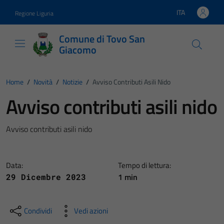
Vai ai contenuti
Vai al footer
ITA
Regione Liguria
Lingua attiva:
Comune di Tovo San
Giacomo
Home
/
Novità
/
Notizie
/
Avviso Contributi Asili Nido
Avviso contributi asili nido
Avviso contributi asili nido
Data:
Tempo di lettura:
1 min
29 Dicembre 2023
Condividi
Vedi azioni