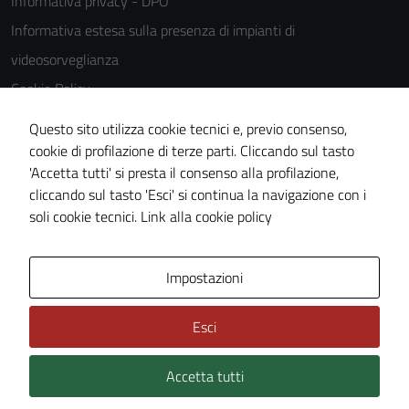
Informativa privacy - DPO
Informativa estesa sulla presenza di impianti di
videosorveglianza
Cookie Policy
Note legali
Questo sito utilizza cookie tecnici e, previo consenso,
Dichiarazione di accessibilità
cookie di profilazione di terze parti. Cliccando sul tasto
'Accetta tutti' si presta il consenso alla profilazione,
Piano di miglioramento del sito
cliccando sul tasto 'Esci' si continua la navigazione con i
Statistiche sito web
soli cookie tecnici.
Link alla cookie policy
Area Privata
Impostazioni
Esci
Accetta tutti
Credits: ©
Technical Design s.r.l.