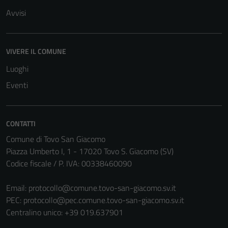
Avvisi
VIVERE IL COMUNE
Luoghi
Eventi
CONTATTI
Comune di Tovo San Giacomo
Piazza Umberto I, 1 - 17020 Tovo S. Giacomo (SV)
Codice fiscale / P. IVA: 00338460090
Tecnici
Questi cookie
Email:
protocollo@comune.tovo-san-giacomo.sv.it
sono necessari
PEC:
protocollo@pec.comune.tovo-san-giacomo.sv.it
per il
Centralino unico: +39 019.637901
funzionamento