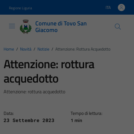
Vai ai contenuti
Vai al footer
ITA
Regione Liguria
Lingua attiva:
Comune di Tovo San
Giacomo
Home
/
Novità
/
Notizie
/
Attenzione: Rottura Acquedotto
Attenzione: rottura
acquedotto
Attenzione: rottura acquedotto
Data:
Tempo di lettura:
1 min
23 Settembre 2023