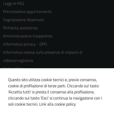
del sito e non
Leggi le FAQ
possono
Prenotazione appuntamento
essere
Segnalazione disservizio
disabilitati.
Questi cookie
Richiesta assistenza
non raccolgono
Amministrazione trasparente
informazioni
Informativa privacy - DPO
personali.
Informativa estesa sulla presenza di impianti di
videosorveglianza
Cookie Policy
Note legali
Questo sito utilizza cookie tecnici e, previo consenso,
Dichiarazione di accessibilità
cookie di profilazione di terze parti. Cliccando sul tasto
'Accetta tutti' si presta il consenso alla profilazione,
Piano di miglioramento del sito
cliccando sul tasto 'Esci' si continua la navigazione con i
Statistiche sito web
soli cookie tecnici.
Link alla cookie policy