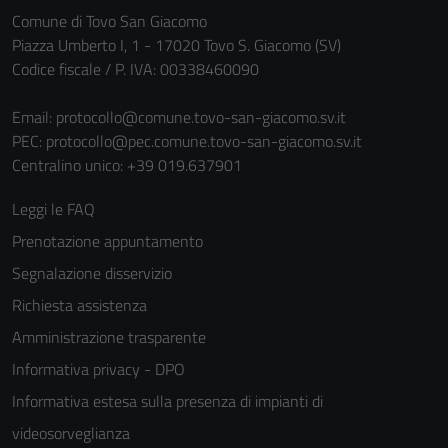
Questi cookie
Comune di Tovo San Giacomo
sono necessari
Piazza Umberto I, 1 - 17020 Tovo S. Giacomo (SV)
per il
Codice fiscale / P. IVA: 00338460090
funzionamento
del sito e non
Email:
protocollo@comune.tovo-san-giacomo.sv.it
possono
PEC:
protocollo@pec.comune.tovo-san-giacomo.sv.it
essere
Centralino unico: +39 019.637901
disabilitati.
Questi cookie
Leggi le FAQ
non raccolgono
Prenotazione appuntamento
informazioni
Segnalazione disservizio
personali.
Richiesta assistenza
Amministrazione trasparente
Informativa privacy - DPO
Informativa estesa sulla presenza di impianti di
videosorveglianza