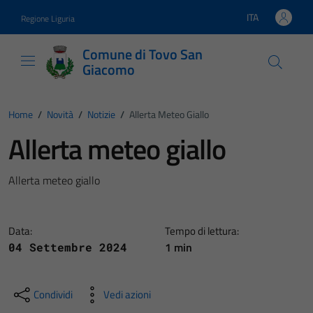
Vai ai contenuti
Vai al footer
ITA
Regione Liguria
Lingua attiva:
Comune di Tovo San
Giacomo
Home
/
Novità
/
Notizie
/
Allerta Meteo Giallo
Allerta meteo giallo
Allerta meteo giallo
Data:
Tempo di lettura:
1 min
04 Settembre 2024
Condividi
Vedi azioni